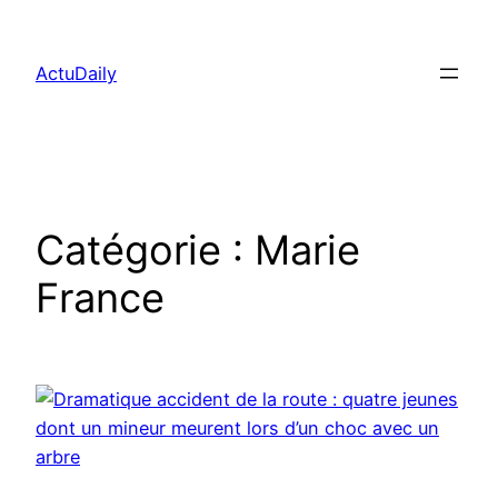
Aller
au
ActuDaily
contenu
Catégorie :
Marie
France