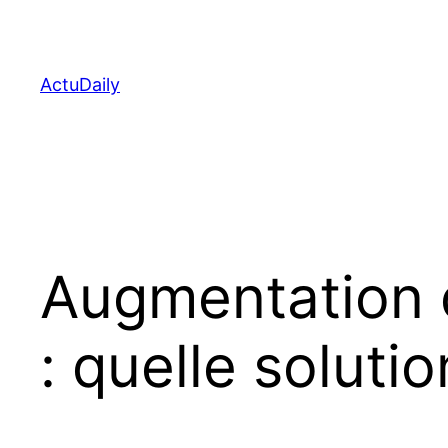
Aller
au
contenu
ActuDaily
Augmentation 
: quelle soluti