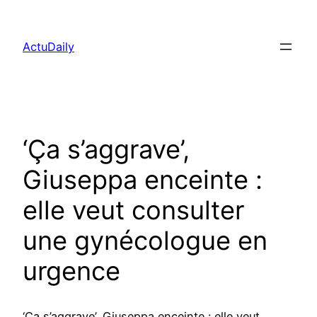
Aller
au
ActuDaily
contenu
‘Ça s’aggrave’,
Giuseppa enceinte :
elle veut consulter
une gynécologue en
urgence
‘Ça s’aggrave’, Giuseppa enceinte : elle veut