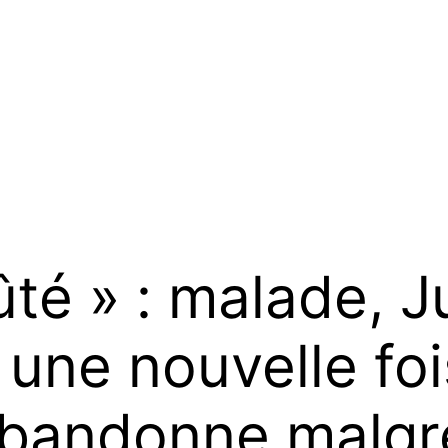
té » : malade, Ju
une nouvelle foi
abandonne malgr