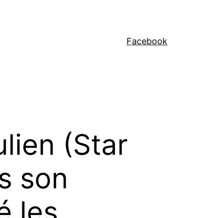
Facebook
lien (Star
s son
é les