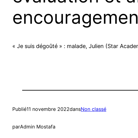
encouragement
« Je suis dégoûté » : malade, Julien (Star Aca
Publié
11 novembre 2022
dans
Non classé
par
Admin Mostafa