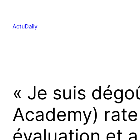
Aller
au
contenu
ActuDaily
« Je suis dégoû
Academy) rate 
évaluation et 