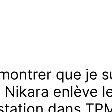
montrer que je s
by Nikara enlève
estation dans TP