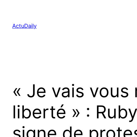
Aller
au
contenu
ActuDaily
« Je vais vous 
liberté » : Ru
signe de prot