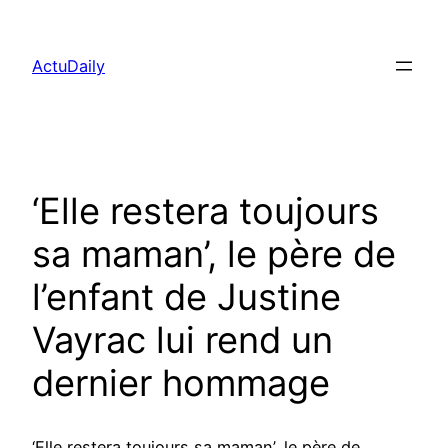
Aller
au
ActuDaily
contenu
‘Elle restera toujours
sa maman’, le père de
l’enfant de Justine
Vayrac lui rend un
dernier hommage
‘Elle restera toujours sa maman’, le père de