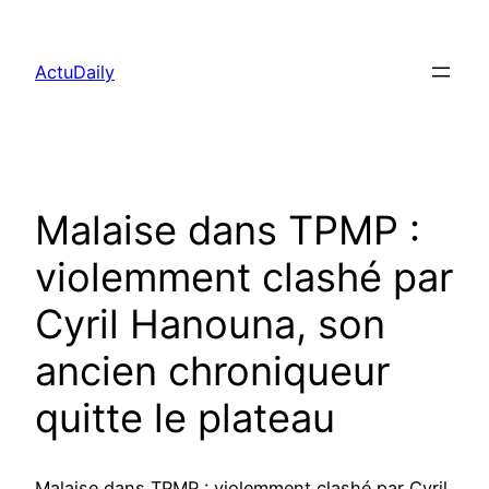
Aller
au
ActuDaily
contenu
Malaise dans TPMP :
violemment clashé par
Cyril Hanouna, son
ancien chroniqueur
quitte le plateau
Malaise dans TPMP : violemment clashé par Cyril