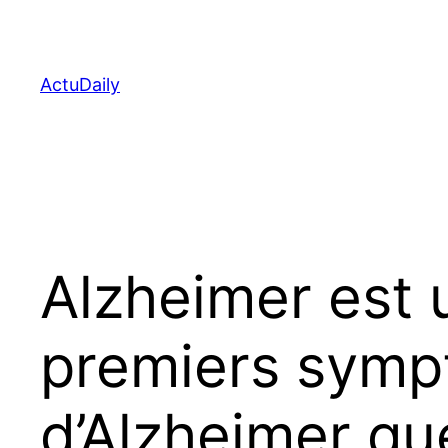
Aller
au
contenu
ActuDaily
Alzheimer est u
premiers symp
d’Alzheimer qu