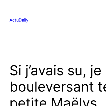
Aller
au
contenu
ActuDaily
Si j’avais su, j
bouleversant t
petite Maëlys