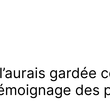
e l’aurais gardée 
émoignage des p