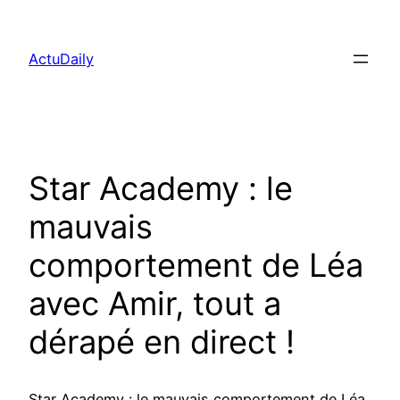
Aller
au
ActuDaily
contenu
Star Academy : le
mauvais
comportement de Léa
avec Amir, tout a
dérapé en direct !
Star Academy : le mauvais comportement de Léa