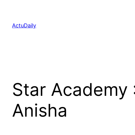
Aller
au
contenu
ActuDaily
Star Academy :
Anisha