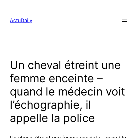
Aller
au
ActuDaily
contenu
Un cheval étreint une
femme enceinte –
quand le médecin voit
l’échographie, il
appelle la police
Un cheval étreint une femme enceinte – quand le