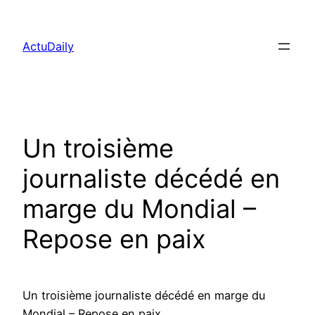
Aller
au
ActuDaily
contenu
Un troisième
journaliste décédé en
marge du Mondial –
Repose en paix
Un troisième journaliste décédé en marge du
Mondial – Repose en paix