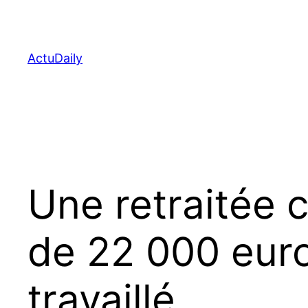
Aller
au
contenu
ActuDaily
Une retraitée 
de 22 000 euro
travaillé