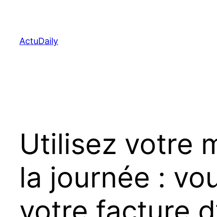
Aller
au
contenu
ActuDaily
Utilisez votre
la journée : v
votre facture d’