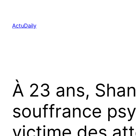
Aller
au
contenu
ActuDaily
À 23 ans, Shan
souffrance psy
victime des at