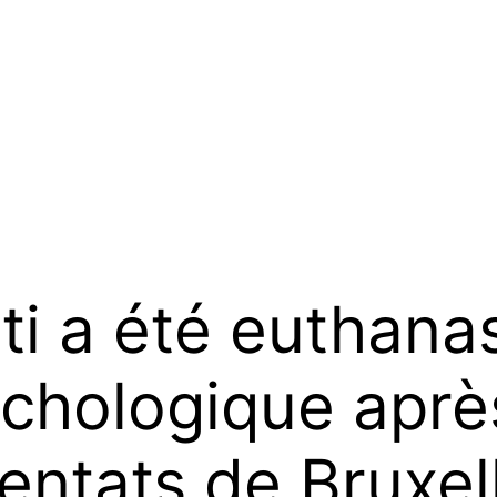
ti a été euthana
chologique après
tentats de Bruxel