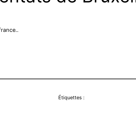
france..
Étiquettes :