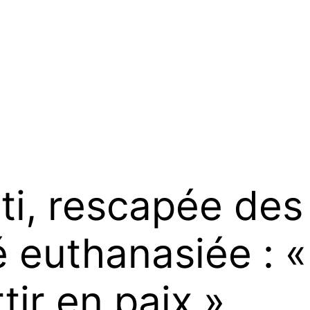
ti, rescapée des
é euthanasiée : «
ir en paix »