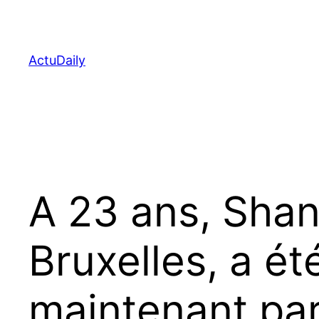
Aller
au
contenu
ActuDaily
A 23 ans, Shan
Bruxelles, a ét
maintenant part