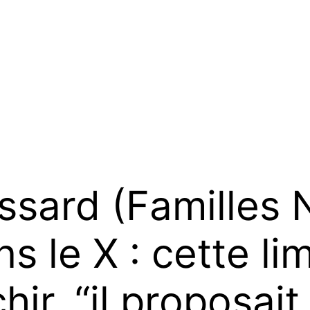
issard (Familles
 le X : cette lim
hir, “il proposai