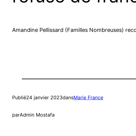
Amandine Pellissard (Familles Nombreuses) reconve
Publié
24 janvier 2023
dans
Marie France
par
Admin Mostafa