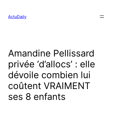
Aller
au
ActuDaily
contenu
Amandine Pellissard
privée ‘d’allocs’ : elle
dévoile combien lui
coûtent VRAIMENT
ses 8 enfants