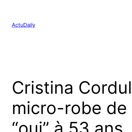
Aller
au
contenu
ActuDaily
Cristina Cordu
micro-robe de m
“oui” à 53 ans