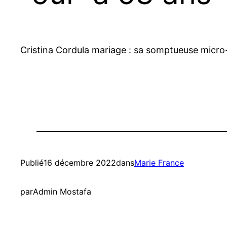
Cristina Cordula mariage : sa somptueuse micro-r
Publié
16 décembre 2022
dans
Marie France
par
Admin Mostafa