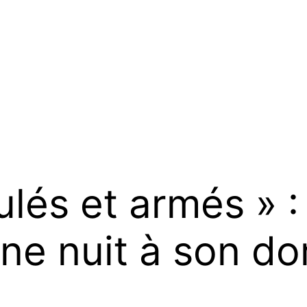
lés et armés » :
ine nuit à son d