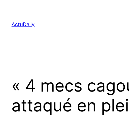
Aller
au
contenu
ActuDaily
« 4 mecs cagou
attaqué en ple