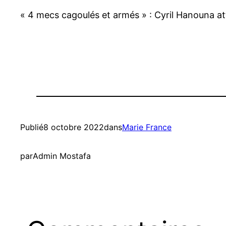
« 4 mecs cagoulés et armés » : Cyril Hanouna at
Publié
8 octobre 2022
dans
Marie France
par
Admin Mostafa