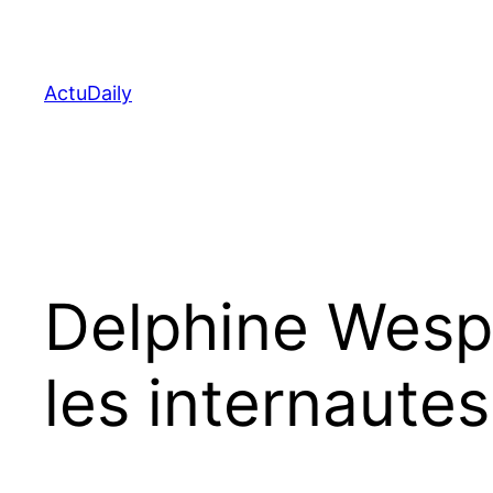
Aller
au
contenu
ActuDaily
Delphine Wespi
les internautes