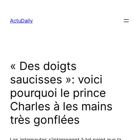
Aller
au
ActuDaily
contenu
« Des doigts
saucisses »: voici
pourquoi le prince
Charles à les mains
très gonflées
Les internautes s’interrogent à tel point que la