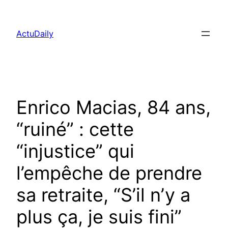
Aller
au
ActuDaily
contenu
Enrico Macias, 84 ans,
“ruiné” : cette
“injustice” qui
l’empêche de prendre
sa retraite, “S’il n’y a
plus ça, je suis fini”