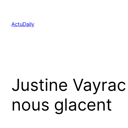
Aller
au
contenu
ActuDaily
Justine Vayrac
nous glacent