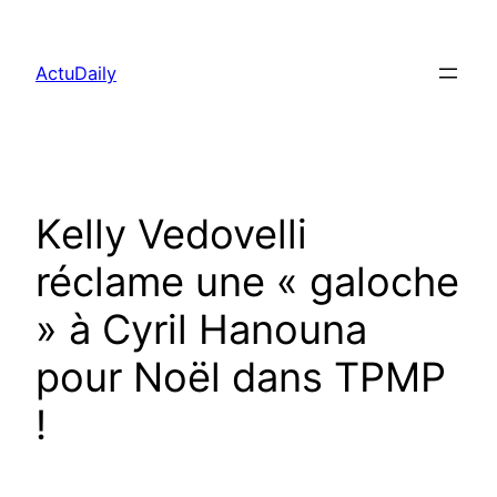
Aller
au
ActuDaily
contenu
Kelly Vedovelli
réclame une « galoche
» à Cyril Hanouna
pour Noël dans TPMP
!