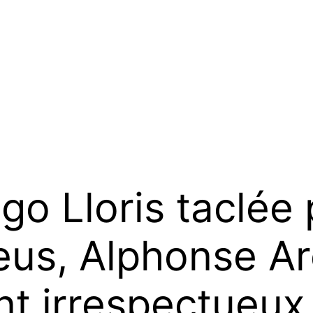
o Lloris taclée 
eus, Alphonse Ar
t irrespectueux