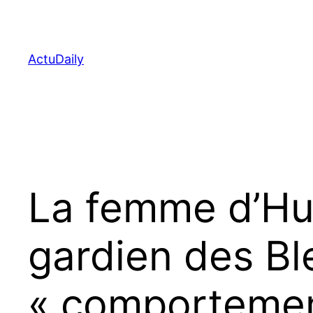
Aller
au
contenu
ActuDaily
La femme d’Hug
gardien des Bl
« comportemen