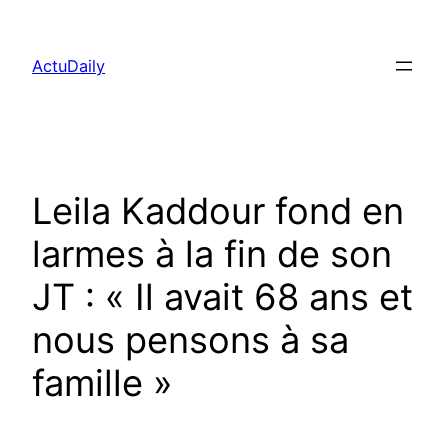
Aller
au
ActuDaily
contenu
Leila Kaddour fond en
larmes à la fin de son
JT : « Il avait 68 ans et
nous pensons à sa
famille »