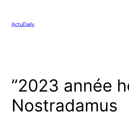
Aller
au
contenu
ActuDaily
”2023 année hor
Nostradamus