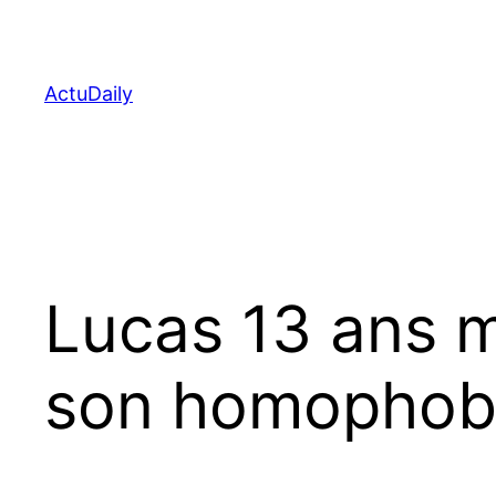
Aller
au
contenu
ActuDaily
Lucas 13 ans m
son homophob