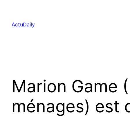
Aller
au
contenu
ActuDaily
Marion Game (
ménages) est