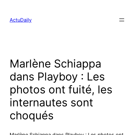
Aller
au
ActuDaily
contenu
Marlène Schiappa
dans Playboy : Les
photos ont fuité, les
internautes sont
choqués
Marlène Schiappa dans Playboy : Les photos ont