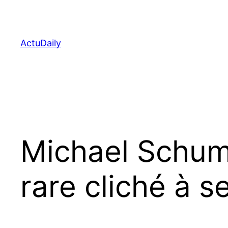
Aller
au
contenu
ActuDaily
Michael Schuma
rare cliché à 