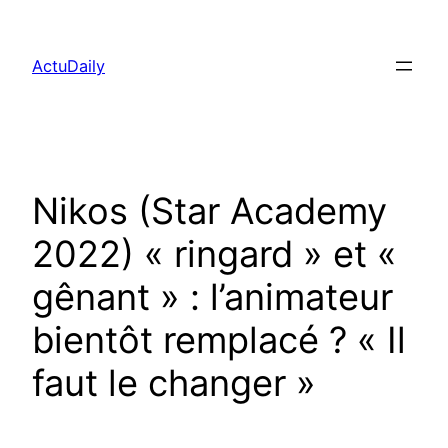
Aller
au
ActuDaily
contenu
Nikos (Star Academy
2022) « ringard » et «
gênant » : l’animateur
bientôt remplacé ? « Il
faut le changer »