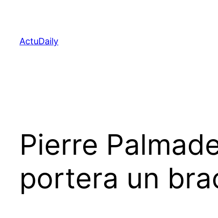
Aller
au
contenu
ActuDaily
Pierre Palmade
portera un bra