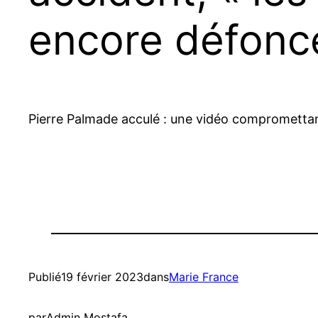
encore défonc
Pierre Palmade acculé : une vidéo compromettant
Publié
19 février 2023
dans
Marie France
par
Admin Mostafa