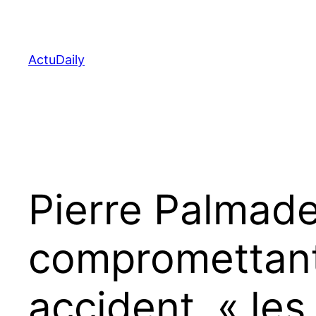
Aller
au
contenu
ActuDaily
Pierre Palmade
compromettante
accident, « les