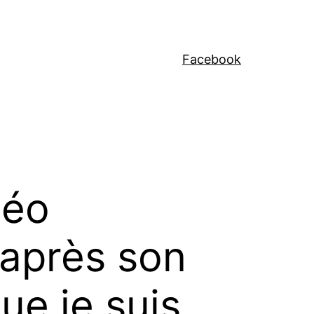
Facebook
déo
 après son
ue je suis