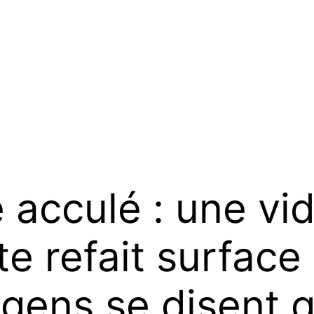
 acculé : une vi
 refait surface
 gens se disent q