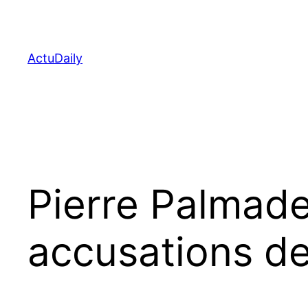
Aller
au
contenu
ActuDaily
Pierre Palmade 
accusations de