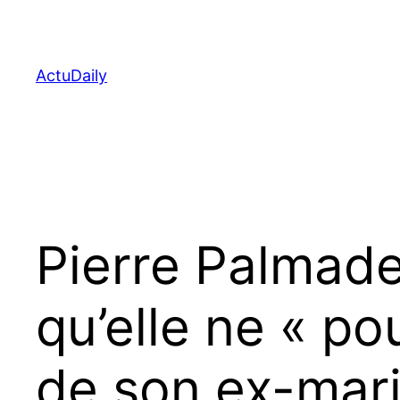
Aller
au
contenu
ActuDaily
Pierre Palmade
qu’elle ne « po
de son ex-mar