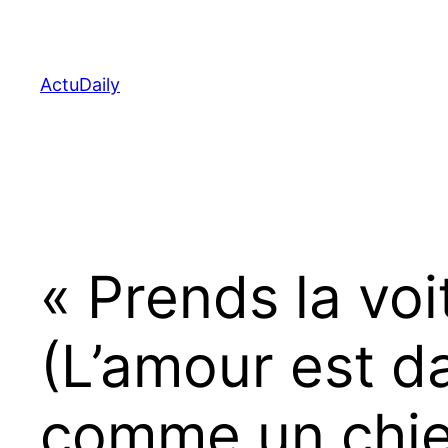
Aller
au
contenu
ActuDaily
« Prends la voi
(L’amour est da
comme un chie