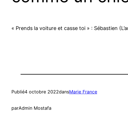
« Prends la voiture et casse toi » : Sébastien (L
Publié
4 octobre 2022
dans
Marie France
par
Admin Mostafa