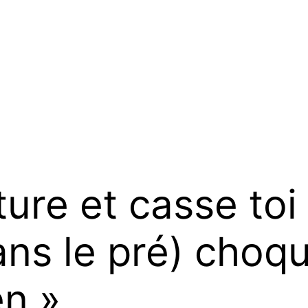
ture et casse toi
ns le pré) choque,
n »