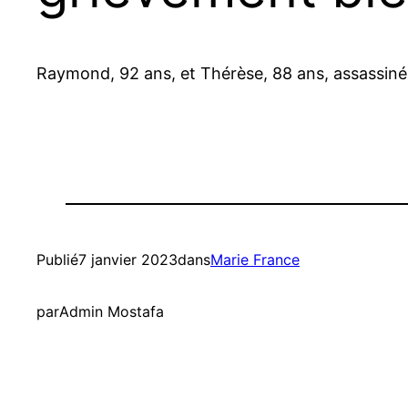
Raymond, 92 ans, et Thérèse, 88 ans, assassinés 
Publié
7 janvier 2023
dans
Marie France
par
Admin Mostafa