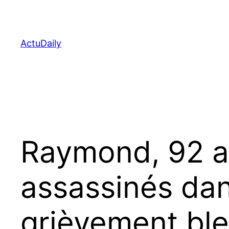
Aller
au
contenu
ActuDaily
Raymond, 92 an
assassinés dans
grièvement bl