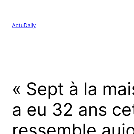
Aller
au
contenu
ActuDaily
« Sept à la ma
a eu 32 ans cet
ressemble aujo