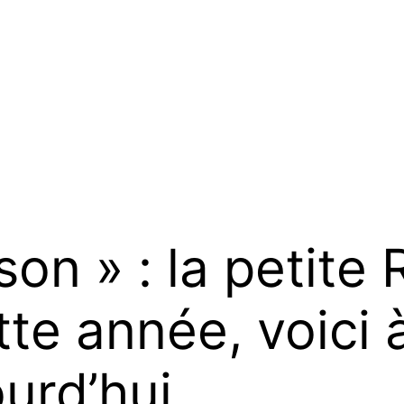
ison » : la petit
te année, voici à
urd’hui