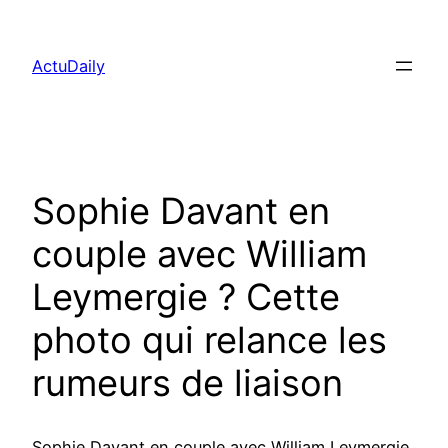
Aller
au
ActuDaily
contenu
Sophie Davant en
couple avec William
Leymergie ? Cette
photo qui relance les
rumeurs de liaison
Sophie Davant en couple avec William Leymergie