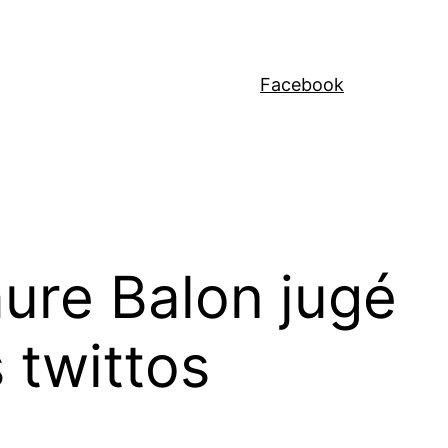
Facebook
aure Balon jugé
s twittos