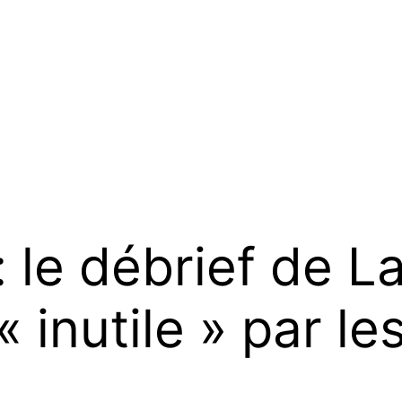
 le débrief de L
 inutile » par le