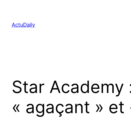
Aller
au
contenu
ActuDaily
Star Academy :
« agaçant » et «